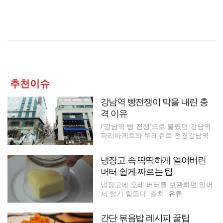
추천이슈
강남역 빵전쟁이 막을 내린 충
격 이유
/'강남역 빵 전쟁'으로 불렸던 강남역
파리바게트와 뚜레쥬르 전경강남역
냉장고 속 딱딱하게 얼어버린
버터 쉽게 짜르는 팁
냉장고에 오래 버터를 보관하면 얼어
서 썰기 힘들다. 출처: 유튜
간단 볶음밥 레시피 꿀팁