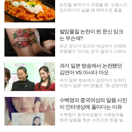
반찬을 해먹기가 귀찮을 때, 오랜시간
요리하기가 싫을 때 해먹으면 좋을
발암물질 논란이 된 문신 잉크
는 무슨색?
최근 문신이 잉크의 색상마다 인체에
위험할수 잇다는 연구 결과가 나와서
과거 일본 방송에서 논란됐던
김연아 VS 아사다 마오
과거 일본 방송에서 김연아가 논란이
되었다.일본 네티즌들은 "왜 김연아한
수백명의 중국여성의 알몸 사진
이 인터넷상에 돌아다는 이유
수백명의 중국여성들이 사채업자들
에게 알몸을 찍은 사진으로 돈을 빌렷
다가