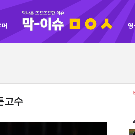
유머
영
둔고수