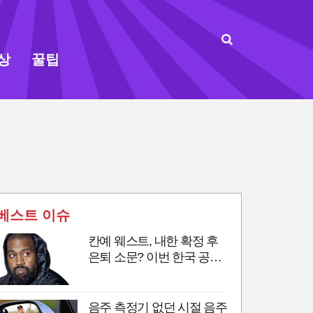
상
꿀팁
베스트 이슈
칸예 웨스트, 내한 확정 후
은퇴 소문? 이번 한국 공연
이 마지막 무대?
음주 측정기 없던 시절 음주