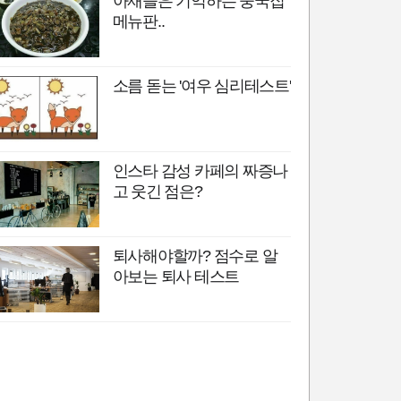
아재들은 기억하는 중국집
메뉴판..
소름 돋는 '여우 심리테스트'
인스타 감성 카페의 짜증나
고 웃긴 점은?
퇴사해야할까? 점수로 알
아보는 퇴사 테스트