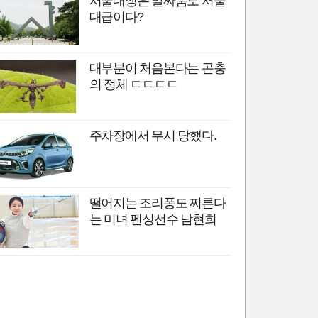
서울대생은 말싸움도 서울
대급이다?
대부분이 처음본다는 곤충
의 정체 ㄷㄷㄷㄷ
주차장에서 무시 당했다.
떨어지는 조리퐁도 찌른다
는 미녀 펜싱선수 남현희