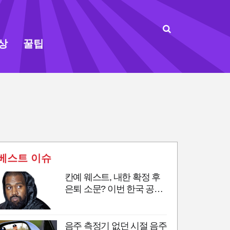
상
꿀팁
베스트 이슈
칸예 웨스트, 내한 확정 후
은퇴 소문? 이번 한국 공연
이 마지막 무대?
음주 측정기 없던 시절 음주