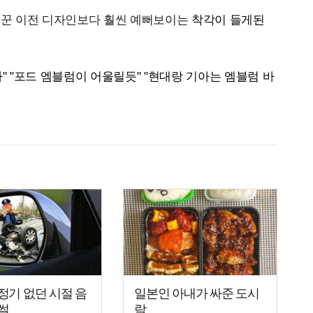
리꾼 이전 디자인보다 훨씬 예뻐보이는
착각이 들게된
" "포드 엠블럼이 어울릴듯" "현대랑 기아는 엠블럼 바
정기 없던 시절 음
일본인 아내가 싸준 도시
썰
락