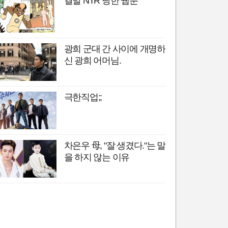
결말 NTR 당한 웹툰
광희 군대 간 사이에 개명하
신 광희 어머님.
극한직업;;
차은우 母, "잘 생겼다."는 말
을 하지 않는 이유