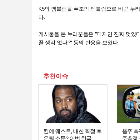
K5의 엠블럼을 푸조의 엠블럼으로 바꾼 누
다.
게시물을 본 누리꾼들은 "디자인 진짜 멋있다
꿀 생각 없나?" 등의 반응을 보였다.
추천이슈
칸예 웨스트, 내한 확정 후
음주 측
은퇴 소문? 이번 한국 공
주측정 