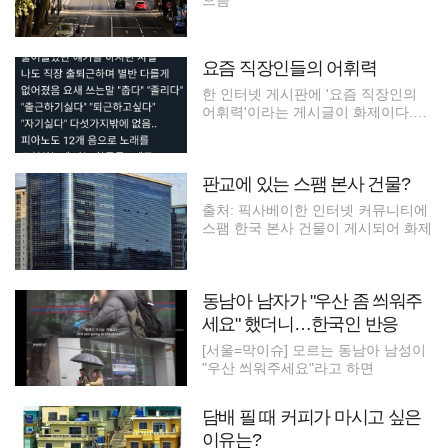
으음
요즘 직장인들의 어휘력
한 인터넷 게시판에 '요즘 직장인의
어휘력'이라는 게시글이 화제이다.출
처
판교에 있는 스팸 본사 건물?
출처: 픽사베이한 인터넷 커뮤니티에
스팸 한국 본사 건물이 게시되어 화제
동남아 남자가 "우산 좀 씌워주
세요" 했더니…한국인 반응
[서울=막이슈] 모르는 동남아 남성이
"우산 씌워주세요"라고 하면
담배 필 때 커피가 마시고 싶은
이유는?