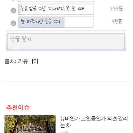
출처: 커뮤니티
추천이슈
뉴비인가 고인물인가 의견 갈리
는 차