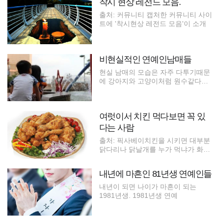
착시 현상 레전드 모음.
출처: 커뮤니티 캡처한 커뮤니티 사이
트에 '착시현상 레전드 모음'이 소개
비현실적인 연예인남매들
현실 남매의 모습은 자주 다투기때문
에 강아지와 고양이처럼 원수같다는
사람
여럿이서 치킨 먹다보면 꼭 있
다는 사람
출처: 픽사베이치킨을 시키면 대부분
닭다리나 닭날개를 누가 먹냐가 화두
가
내년에 마흔인 81년생 연예인들
내년이 되면 나이가 마흔이 되는
1981년생. 1981년생 연예