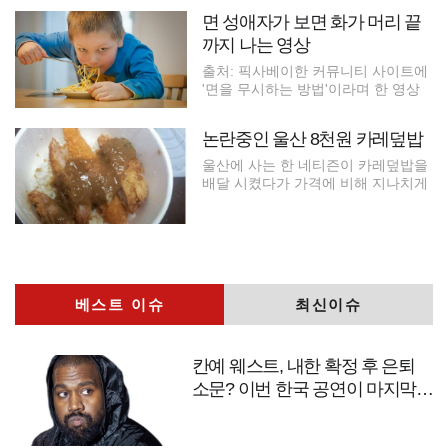
면 성애자가 보면 화가 머리 끝
까지 나는 영상
출처: 픽사베이한 커뮤니티 사이트에
'면을 무시하는 방법'이라며 한 영상
논란중인 울산 8천원 카레덮밥
울산에 사는 한 네티즌이 카레덮밥을
배달 시켰다가 가격에 비해 지나치게
베스트 이슈
최신이슈
칸예 웨스트, 내한 확정 후 은퇴
소문? 이번 한국 공연이 마지막
무대?