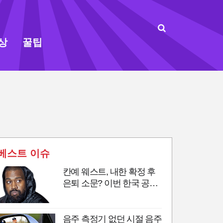
상
꿀팁
베스트 이슈
칸예 웨스트, 내한 확정 후
은퇴 소문? 이번 한국 공연
이 마지막 무대?
음주 측정기 없던 시절 음주