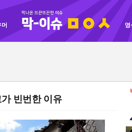
유머
영
가 빈번한 이유