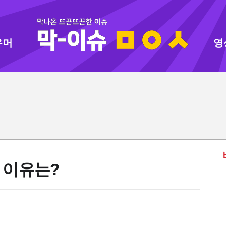
유머
영
 이유는?