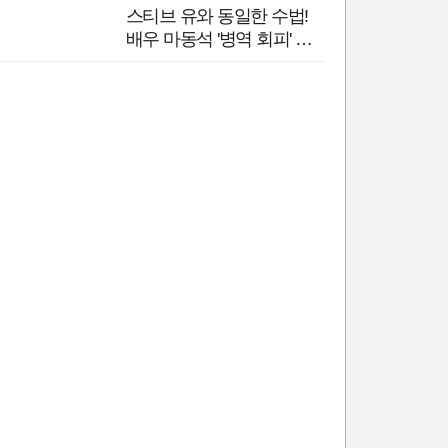
스티브 유와 동일한 수법!
배우 마동석 '병역 회피' 밝
혀져…