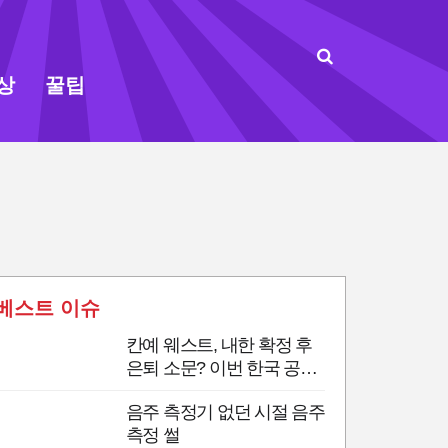
상
꿀팁
베스트 이슈
칸예 웨스트, 내한 확정 후
은퇴 소문? 이번 한국 공연
이 마지막 무대?
음주 측정기 없던 시절 음주
측정 썰