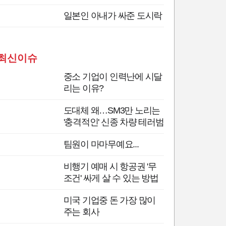
일본인 아내가 싸준 도시락
최신이슈
중소 기업이 인력난에 시달
리는 이유?
도대체 왜…SM3만 노리는
'충격적인' 신종 차량 테러범
팀원이 마마무예요...
비행기 예매 시 항공권 '무
조건' 싸게 살 수 있는 방법
미국 기업중 돈 가장 많이
주는 회사