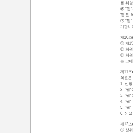
를 취할
⑥ "웹
'웹'은
⑦ "웹
기합니
제10조
① 제1
② 회원
③ 회원
는 그에
제11조
회원은
1. 신
2. "
3. "
4. "
5. "
6. 외
제12조
① 상위