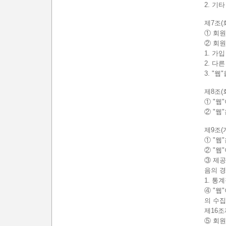
2. 기
제7조(
① 회원
② 회원
1. 가
2. 다
3. "
제8조(
① "웹
② "웹
제9조
① "웹
② "웹
③ 제공
음의 경
1. 통
④ "웹
의 수
제16조
⑤ 회원