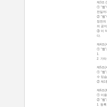
제3조 
① "웹
전일까
② "웹
정전의
의 공지
③ 이
다.
제4조(
① "웹
1.
2. 기
제5조(
① "웹
수 있습
② 제1
제6조(
① 이용
② "웹
1. 등