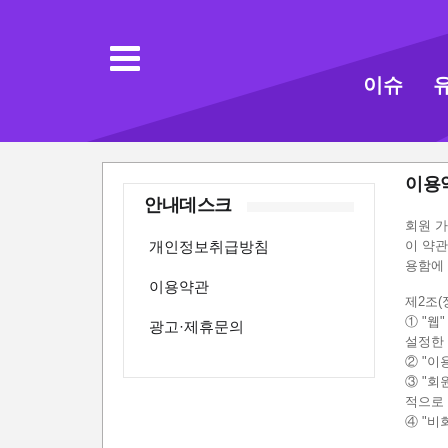
이슈
이용
안내데스크
회원 가
개인정보취급방침
이 약관
용함에 
이용약관
제2조(
① "웹
광고·제휴문의
설정한
② "이
③ "회
적으로 
④ "비