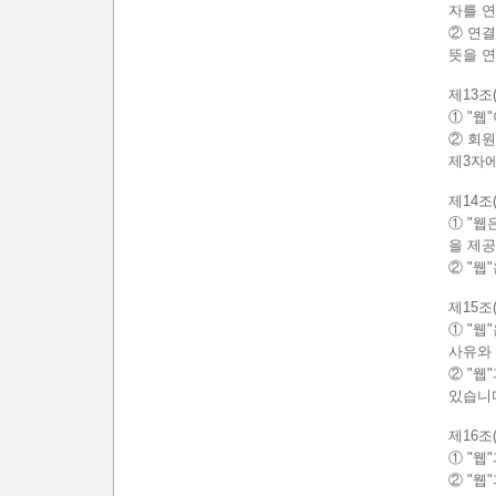
자를 
② 연
뜻을 
제13조
① "웹
② 회원
제3자
제14조
① "웹
을 제공
② "웹
제15조
① "웹
사유와
② "웹
있습니
제16조
① "
② "웹