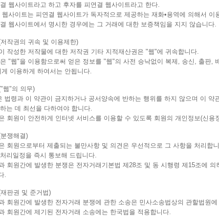
연결 웹사이트라고 하고 후자를 피연결 웹사이트라고 한다.
결 웹사이트는 피연결 웹사이트가 독자적으로 제공하는 재화•용역에 의해서 이
연결 웹사이트에서 명시한 경우에는 그 거래에 대한 보증책임을 지지 않습니다.
(저작권의 귀속 및 이용제한)
"이 작성한 저작물에 대한 저작권 기타 지적재산권은 "웹"에 귀속합니다.
은 "웹"을 이용함으로써 얻은 정보를 "웹"의 사전 승낙없이 복제, 송신, 출판
에게 이용하게 하여서는 안됩니다.
("웹"의 의무)
은 법령과 이 약관이 금지하거나 공서양속에 반하는 행위를 하지 않으며 이 약
하는 데 최선을 다하여야 합니다.
"은 회원이 안전하게 인터넷 서비스를 이용할 수 있도록 회원의 개인정보(신용
(분쟁해결)
"은 회원으로부터 제출되는 불만사항 및 의견은 우선적으로 그 사항을 처리합니
 처리일정을 즉시 통보해 드립니다.
"과 회원간에 발생한 분쟁은 전자거래기본법 제28조 및 동 시행령 제15조에
다.
(재판권 및 준거법)
웹"과 회원간에 발생한 전자거래 분쟁에 관한 소송은 민사소송법상의 관할법원에
"과 회원간에 제기된 전자거래 소송에는 한국법을 적용합니다.