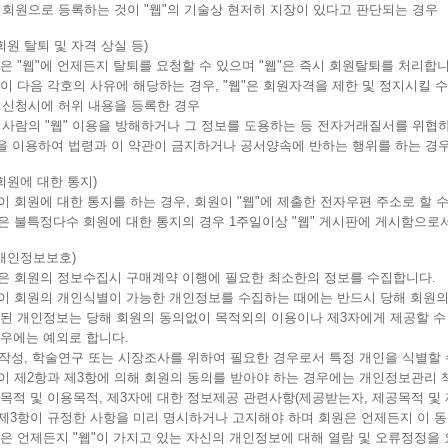
타 회원으로 등록하는 것이 "웹"의 기술상 현저히 지장이 있다고 판단되는 경우
회원 탈퇴 및 자격 상실 등)
은 "웹"에 언제든지 탈퇴를 요청할 수 있으며 "웹"은 즉시 회원탈퇴를 처리합니
이 다음 각호의 사유에 해당하는 경우, "웹"은 회원자격을 제한 및 정지시킬 수
입 신청시에 허위 내용을 등록한 경우
른 사람의 "웹" 이용을 방해하거나 그 정보를 도용하는 등 전자거래질서를 위협
웹"을 이용하여 법령과 이 약관이 금지하거나 공서양속에 반하는 행위를 하는 경
회원에 대한 통지)
"이 회원에 대한 통지를 하는 경우, 회원이 "웹"에 제출한 전자우편 주소로 할 
"은 불특정다수 회원에 대한 통지의 경우 1주일이상 "웹" 게시판에 게시함으로
(개인정보보호)
"은 회원의 정보수집시 구매계약 이행에 필요한 최소한의 정보를 수집합니다.
"이 회원의 개인식별이 가능한 개인정보를 수집하는 때에는 반드시 당해 회원의
된 개인정보는 당해 회원의 동의없이 목적외의 이용이나 제3자에게 제공할 수 없으
우에는 예외로 합니다.
계작성, 학술연구 또는 시장조사를 위하여 필요한 경우로서 특정 개인을 식별할
"이 제2항과 제3항에 의해 회원의 동의를 받아야 하는 경우에는 개인정보관리 책
집목적 및 이용목적, 제3자에 대한 정보제공 관련사항(제공받는자, 제공목적 
제3항이 규정한 사항을 미리 명시하거나 고지해야 하며 회원은 언제든지 이 동
은 언제든지 "웹"이 가지고 있는 자신의 개인정보에 대해 열람 및 오류정정을 