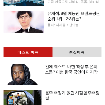
고급 어종으로 자바리, 돌돔, 붉바리
유재석, 8월 예능인 브랜드평판
순위 1위…2·3위는?
출처: 디지틀조선닷컴
베스트 이슈
최신이슈
칸예 웨스트, 내한 확정 후 은퇴
소문? 이번 한국 공연이 마지막
무대?
음주 측정기 없던 시절 음주측정
썰