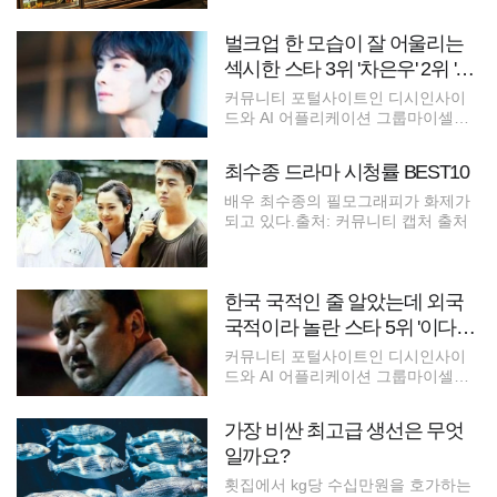
벌크업 한 모습이 잘 어울리는
섹시한 스타 3위 '차은우' 2위 '김
우빈', 1위는?
커뮤니티 포털사이트인 디시인사이
드와 AI 어플리케이션 그룹마이셀럽
스가 운
최수종 드라마 시청률 BEST10
배우 최수종의 필모그래피가 화제가
되고 있다.출처: 커뮤니티 캡처 출처
한국 국적인 줄 알았는데 외국
국적이라 놀란 스타 5위 '이다해'
1위는?
커뮤니티 포털사이트인 디시인사이
드와 AI 어플리케이션 그룹마이셀럽
스가 운
가장 비싼 최고급 생선은 무엇
일까요?
횟집에서 kg당 수십만원을 호가하는