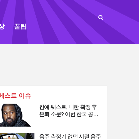
상
꿀팁
베스트 이슈
칸예 웨스트, 내한 확정 후
은퇴 소문? 이번 한국 공연
이 마지막 무대?
음주 측정기 없던 시절 음주