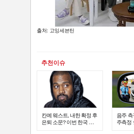
출처: 고잉세븐틴
추천이슈
칸예 웨스트, 내한 확정 후
음주 측
은퇴 소문? 이번 한국 공
주측정 
연이 마지막 무대?