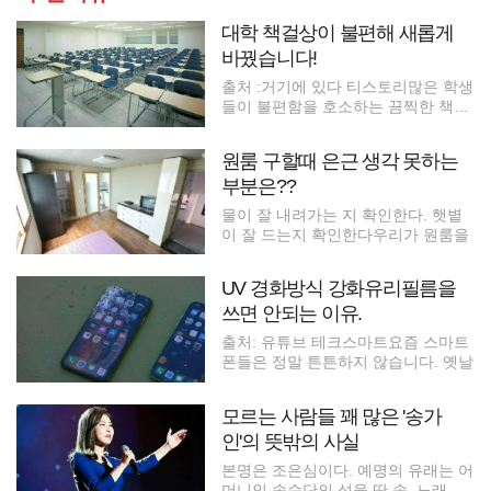
대학 책걸상이 불편해 새롭게
바꿨습니다!
출처 :거기에 있다 티스토리많은 학생
들이 불편함을 호소하는 끔찍한 책상
이
원룸 구할때 은근 생각 못하는
부분은??
물이 잘 내려가는 지 확인한다. 햇볕
이 잘 드는지 확인한다우리가 원룸을
UV 경화방식 강화유리필름을
쓰면 안되는 이유.
출처: 유튜브 테크스마트요즘 스마트
폰들은 정말 튼튼하지 않습니다. 옛날
모르는 사람들 꽤 많은 '송가
인'의 뜻밖의 사실
본명은 조은심이다. 예명의 유래는 어
머니인 송순단의 성을 딴 송, 노래