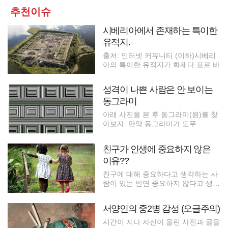
추천이슈
시베리아에서 존재하는 특이한
유적지.
출처: 인터넷 커뮤니티 (이하)시베리
아의 특이한 유적지가 화제다.포르 바
성격이 나쁜 사람은 안 보이는
동그라미
아래 사진을 본 후 동그라미(원)를 찾
아보자. 만약 동그라미가 도무
친구가 인생에 중요하지 않은
이유??
친구에 대해 중요하다고 생각하는 사
람이 있는 반면 중요하지 않다고 생각
하
서양인의 중2병 감성 (오글주의)
시간이 지나 자신이 올린 사진과 글을