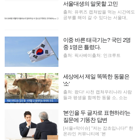
서울대생의 말못할 고민
출처: 유퀴즈 캡쳐밥을 먹는 시간에도
공부를 해야 갈 수 있다는 서울대,
이중 바른 태극기는? 국민 2명
중 1명은 틀렸다.
출처: 픽사베이출처: 인크루트
세상에서 제일 똑똑한 동물은
'소'
출처: 왔다! 사천 캡쳐우리나라 사람
들과 평생을 함께한 동물 소, 소는
'본인을 두 글자로 표현하라'는
질문에 기똥찬 답변
[서울=막이슈] "저는 잡초입니다!" 한
온라인 커뮤니티에 '본