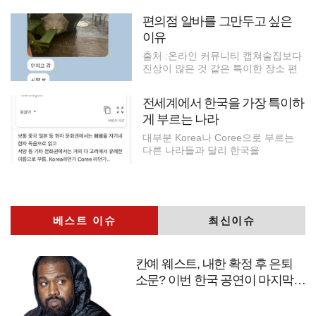
편의점 알바를 그만두고 싶은
이유
출처 :온라인 커뮤니티 캡쳐술집보다
진상이 많은 것 같은 특이한 장소 편
전세계에서 한국을 가장 특이하
게 부르는 나라
대부분 Korea나 Coree으로 부르는
다른 나라들과 달리 한국을
베스트 이슈
최신이슈
칸예 웨스트, 내한 확정 후 은퇴
소문? 이번 한국 공연이 마지막
무대?